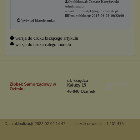
Opublikował:
Tomasz Krzyżowski
Administrator
e-mail: informatyk@ugim.ozimek.pl
Data publikacji:
2017-06-08 10:22:00
Wyświetl historię zmian
wersja do druku bieżącego artykułu
wersja do druku całego modułu
ul. księdza
Żłobek Samorządowy w
tel. 77 4651
Kałuży 15
Ozimku
355
46-040 Ozimek
Data aktualizacji: 2022-02-02 14:47
|
Licznik odwiedzin: 1 131 475