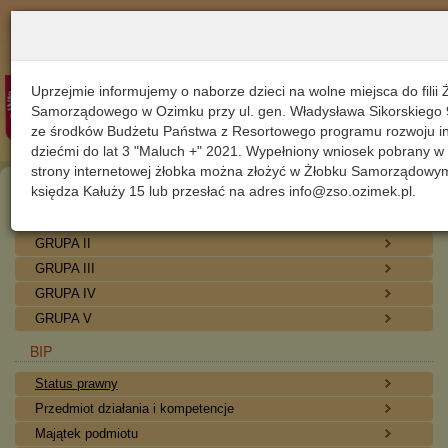
Szukaj
Uprzejmie informujemy o naborze dzieci na wolne miejsca do filii 
Samorządowego w Ozimku przy ul. gen. Władysława Sikorskiego
ze środków Budżetu Państwa z Resortowego programu rozwoju inst
dziećmi do lat 3 "Maluch +" 2021. Wypełniony wniosek pobrany w
strony internetowej żłobka można złożyć w Żłobku Samorządowym
Nasze dzieciaki
księdza Kałuży 15 lub przesłać na adres info@zso.ozimek.pl.
GRUPA I
GRUPA II
GRUPA III
GRUPA IV
GRUPA V
BIP
Status prawny
Przedmiot działania i kompetencje
Majątek podmiotu