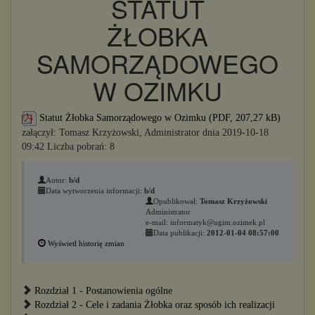
STATUT
ŻŁOBKA
SAMORZĄDOWEGO
W OZIMKU
Statut Żłobka Samorządowego w Ozimku (PDF, 207,27 kB)
załączył: Tomasz Krzyżowski, Administrator dnia 2019-10-18
09:42 Liczba pobrań: 8
Autor:
b/d
Data wytworzenia informacji:
b/d
Opublikował:
Tomasz Krzyżowski
Administrator
e-mail: informatyk@ugim.ozimek.pl
Data publikacji:
2012-01-04 08:57:00
Wyświetl historię zmian
Rozdział 1 - Postanowienia ogólne
Rozdział 2 - Cele i zadania Żłobka oraz sposób ich realizacji