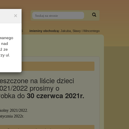
×
jest:
06/08/2026
imieniny obchodzą:
Jakuba, Sławy i Wincentego
owanego
i nad
dź ze
zy ul.
022
szczone na liście dzieci
2021/2022 prosimy o
żłobka do
30 czerwca 2021r.
kolny 2021/2022.
tycznia 2022r.