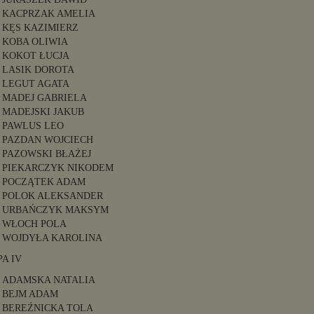
KACPRZAK AMELIA
KĘS KAZIMIERZ
KOBA OLIWIA
KOKOT ŁUCJA
LASIK DOROTA
LEGUT AGATA
MADEJ GABRIELA
MADEJSKI JAKUB
PAWLUS LEO
PAZDAN WOJCIECH
PAZOWSKI BŁAŻEJ
PIEKARCZYK NIKODEM
POCZĄTEK ADAM
POLOK ALEKSANDER
URBAŃCZYK MAKSYM
WŁOCH POLA
WOJDYŁA KAROLINA
A IV
ADAMSKA NATALIA
BEJM ADAM
BEREŹNICKA TOLA