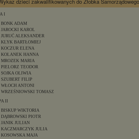
Wykaz dzieci zakwalifikowanych do Żłobka Samorządowego
A I
BONK ADAM
JAROCKI KAROL
JURUĆ ALEKSANDER
KLYK BARTŁOMIEJ
KOCZUR ELENA
KOLANEK HANNA
MROZEK MARIA
PIELORZ TEODOR
SOJKA OLIWIA
SZUBERT FILIP
WŁOCH ANTONI
WRZEŚNIOWSKI TOMASZ
A II
BISKUP WIKTORIA
DĄBROWSKI PIOTR
JANIK JULIAN
KACZMARCZYK JULIA
KOSOWSKA MAJA