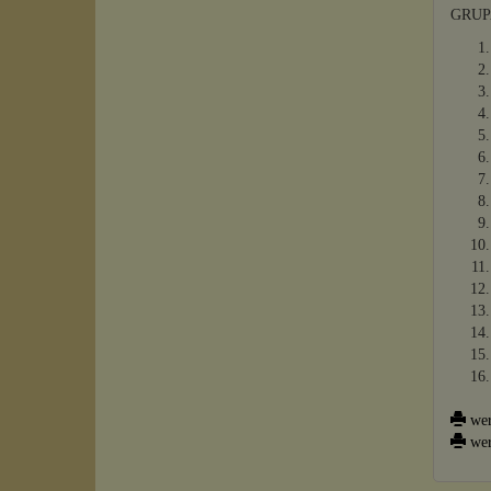
GRUP
wer
wer