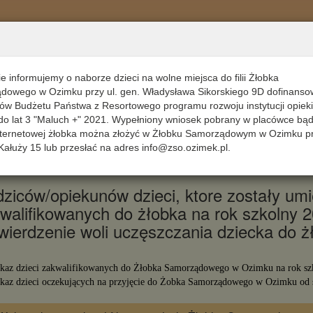
Dziś 
e informujemy o naborze dzieci na wolne miejsca do filii Żłobka
dowego w Ozimku przy ul. gen. Władysława Sikorskiego 9D dofinans
JE DLA RODZICÓW
WYNIKI REKRUTACJI NA ROK SZKOLNY 2021/2022
ów Budżetu Państwa z Resortowego programu rozwoju instytucji opiek
do lat 3 "Maluch +" 2021. Wypełniony wniosek pobrany w placówce bą
nternetowej żłobka można złożyć w Żłobku Samorządowym w Ozimku pr
Kałuży 15 lub przesłać na adres info@zso.ozimek.pl.
WYNIKI REKRUTACJI NA ROK SZKOLNY 2021/2
ziców/opiekunów dzieci, ktore zostały umie
walifikowanych do żłobka na rok szkolny 
wierdzenie woli uczęszczania dziecka do 
az dzieci zakwalifikowanych do Żłobka Samorządowego w Ozimku na rok sz
az dzieci oczekujących na przyjęcie do Żobka Samorządowego w Ozimku od s